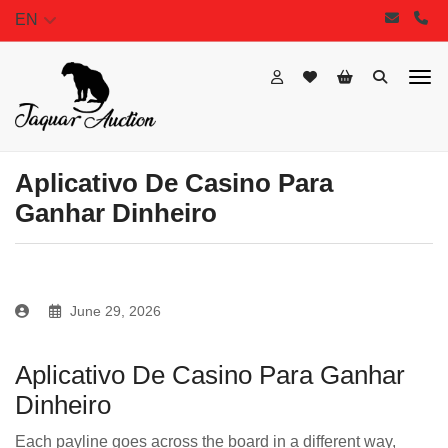
EN
Aplicativo De Casino Para
Ganhar Dinheiro
June 29, 2026
Aplicativo De Casino Para Ganhar
Dinheiro
Each payline goes across the board in a different way,